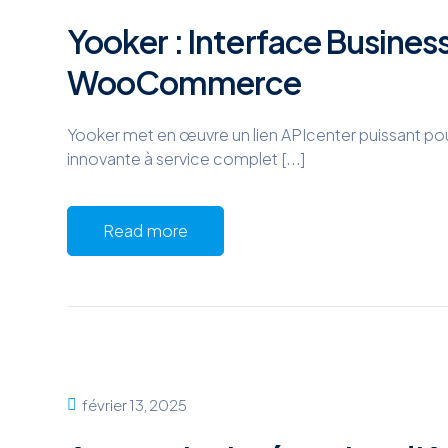
Yooker : Interface Busines
WooCommerce
Yooker met en œuvre un lien APIcenter puissant p
innovante à service complet [...]
Read more
février 13, 2025