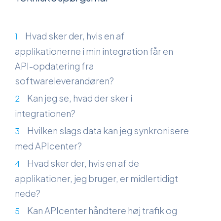
Hvad sker der, hvis en af
applikationerne i min integration får en
API-opdatering fra
softwareleverandøren?
Kan jeg se, hvad der sker i
integrationen?
Hvilken slags data kan jeg synkronisere
med APIcenter?
Hvad sker der, hvis en af de
applikationer, jeg bruger, er midlertidigt
nede?
Kan APIcenter håndtere høj trafik og