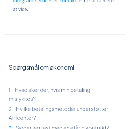
integrationerne
eller
kontakt
os for at få mere
at vide.
Spørgsmål om økonomi
Hvad sker der, hvis min betaling
mislykkes?
Hvilke betalingsmetoder understøtter
APIcenter?
Sidder jeg fast med en etårig kontrakt?