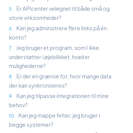
Er APIcenter velegnet til både små og
store virksomheder?
Kan jeg administrere flere links på én
konto?
Jeg bruger et program, som I ikke
understøtter i øjeblikket, hvad er
mulighederne?
Er der en grænse for, hvor mange data
der kan synkroniseres?
Kan jeg tilpasse integrationen til mine
behov?
Kan jeg mappe felter, jeg bruger i
begge systemer?