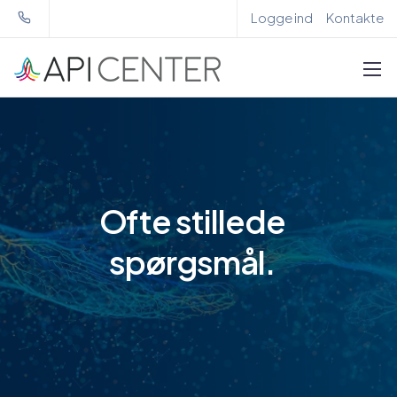
Logge ind
Kontakte
Ofte
stillede
spørgsmål
.