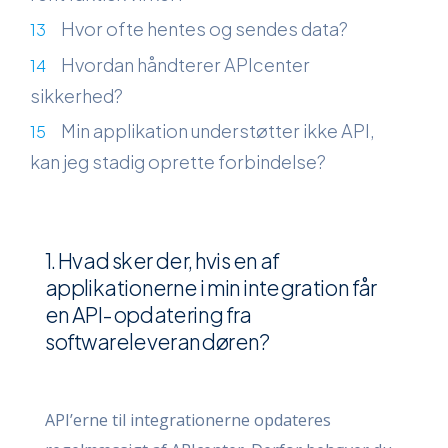
Hvor ofte hentes og sendes data?
Hvordan håndterer APIcenter
sikkerhed?
Min applikation understøtter ikke API,
kan jeg stadig oprette forbindelse?
1. Hvad sker der, hvis en af
applikationerne i min integration får
en API-opdatering fra
softwareleverandøren?
API’erne til integrationerne opdateres