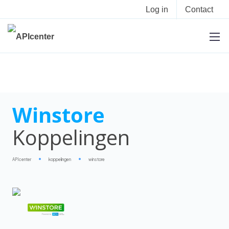
Log in
Contact
Winstore
Koppelingen
APIcenter
koppelingen
winstore