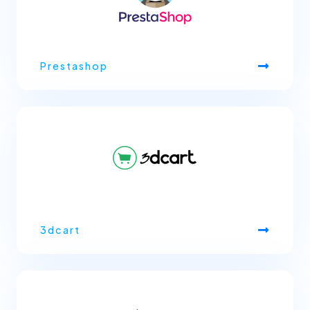
Prestashop
3dcart