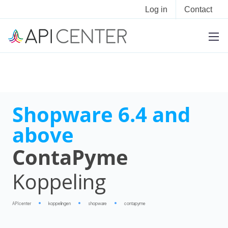
Log in
Contact
Shopware 6.4 and
above
ContaPyme
Koppeling
APIcenter
koppelingen
shopware
contapyme