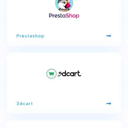
Prestashop
3dcart