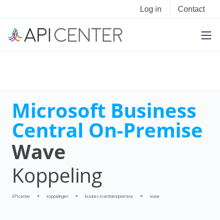
Log in
Contact
Microsoft Business
Central On-Premise
Wave
Koppeling
APIcenter
koppelingen
businesscentral onpremise
wave