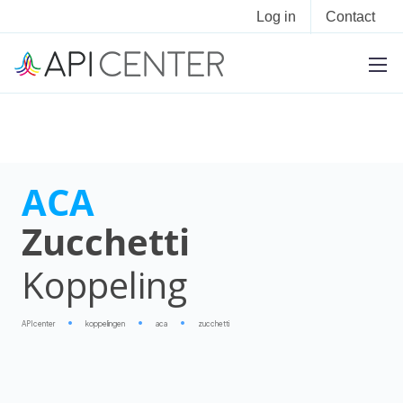
Log in
Contact
ACA
Zucchetti
Koppeling
APIcenter
koppelingen
aca
zucchetti