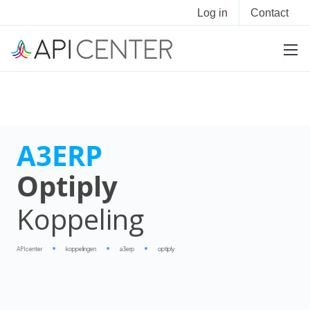
Log in
Contact
A3ERP
Optiply
Koppeling
APIcenter
koppelingen
a3erp
optiply