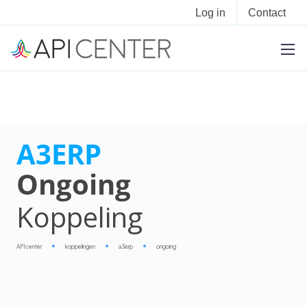
Log in
Contact
A3ERP
Ongoing
Koppeling
APIcenter
koppelingen
a3erp
ongoing