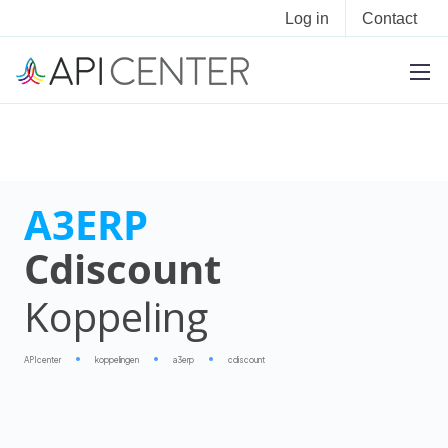
Log in
Contact
A3ERP
Cdiscount
Koppeling
APIcenter
koppelingen
a3erp
cdiscount