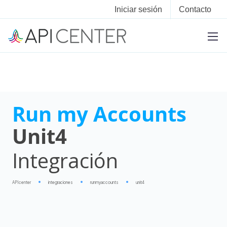
Iniciar sesión
Contacto
Run my Accounts
Unit4
Integración
APIcenter
integraciones
runmyaccounts
unit4