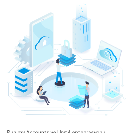
Run my Accounts ve Unit4 entegrasyonu