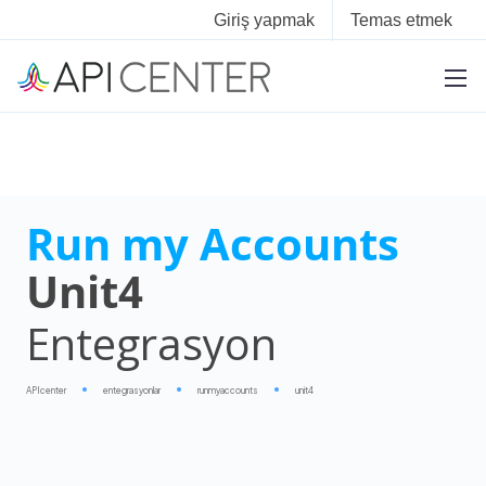
Giriş yapmak
Temas etmek
Run my Accounts
Unit4
Entegrasyon
APIcenter
entegrasyonlar
runmyaccounts
unit4