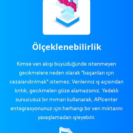
Ölçeklenebilirlik
Kimse veri akışı büyüdüğünde istenmeyen
gecikmelere neden olarak "başarıları için
cezalandırılmak" istemez. Verileriniz iş açısından
kritik, gecikmeleri göze alamazsınız. Yedekli
sunucusuz bir mimari kullanarak, APIcenter
entegrasyonunuz için herhangi bir veri miktarını
yavaşlamadan işleyebilir.