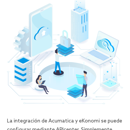
La integración de Acumatica y eKonomi se puede
configurar mediante APIcenter. Simplemente