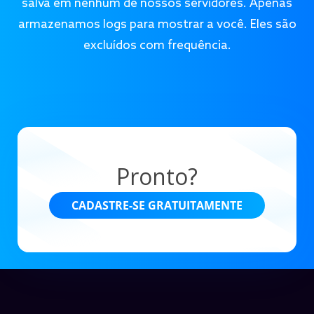
salva em nenhum de nossos servidores. Apenas
armazenamos logs para mostrar a você. Eles são
excluídos com frequência.
Pronto?
CADASTRE-SE GRATUITAMENTE