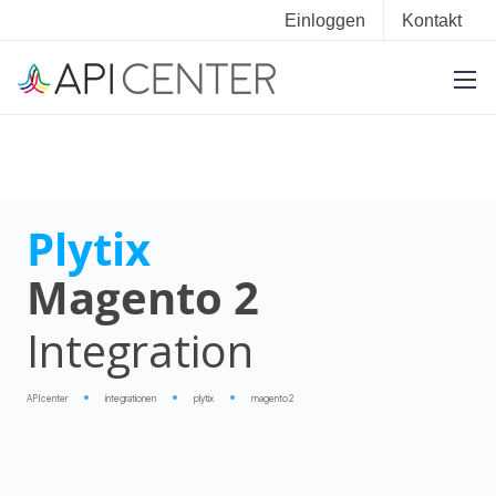
Einloggen
Kontakt
Plytix
Magento 2
Integration
APIcenter
integrationen
plytix
magento 2