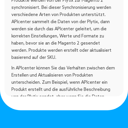
Produkte werden von der Plytix zur Magento 2
synchronisiert. Bei dieser Synchronisierung werden
verschiedene Arten von Produkten unterstützt.
APIcenter sammelt die Daten von der Plytix, dann
werden sie durch das APIcenter geleitet, um die
korrekten Einstellungen, Werte und Formate zu
haben, bevor sie an die Magento 2 gesendet
werden. Produkte werden erstellt oder aktualisiert
basierend auf der SKU.
In APIcenter können Sie das Verhalten zwischen dem
Erstellen und Aktualisieren von Produkten
unterscheiden. Zum Beispiel, wenn APIcenter ein
Produkt erstellt und die ausführliche Beschreibung
von der Plytix sendet, aber wenn Sie die Daten
nachträglich in Magento 2 ergänzen, möchten Sie
nicht, dass sie bei einem Update überschrieben wird.
Dafür können Sie ein Kontrollkästchen setzen, um die
Produktinformationen zu aktualisieren.