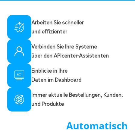
Produktarten
Unterstützte Produktarten: Einfache, virtuelle,
Arbeiten Sie schneller
Varianten/Konfigurationsprodukte.
und effizienter
Attribute/Merkmale
Verbinden Sie Ihre Systeme
Neben den generischen und benutzerdefinierten
über den APIcenter-Assistenten
Feldern von der Plytix werden auch Artikelattribute
von der Plytix unterstützt. Diese müssen manuell im
Einblicke in Ihre
APIcenter zugeordnet werden.
Daten im Dashboard
Attribute werden für die Erstellung von
Konfigurationsprodukten verwendet, wie
Immer aktuelle Bestellungen, Kunden,
Größe/Farbe/Optionen. Merkmale werden als
und Produkte
zusätzliche Informationsfelder verwendet, z. B.
Ursprungsland, Typ, Lieferzeit etc.
Automatisch
Kategorien