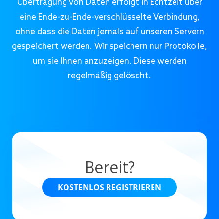
Übertragung von Daten erfolgt in Echtzeit über
eine Ende-zu-Ende-verschlüsselte Verbindung,
ohne dass die Daten jemals auf unseren Servern
gespeichert werden. Wir speichern nur Protokolle,
um sie Ihnen anzuzeigen. Diese werden
regelmäßig gelöscht.
Bereit?
KOSTENLOS REGISTRIEREN