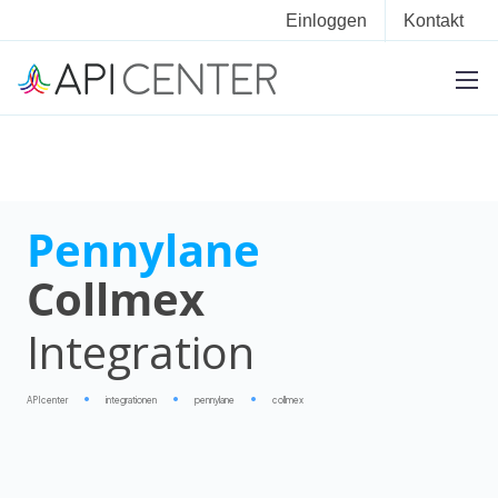
Einloggen
Kontakt
Pennylane
Collmex
Integration
APIcenter
integrationen
pennylane
collmex