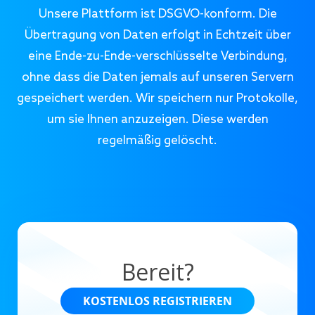
Unsere Plattform ist DSGVO-konform. Die
Übertragung von Daten erfolgt in Echtzeit über
eine Ende-zu-Ende-verschlüsselte Verbindung,
ohne dass die Daten jemals auf unseren Servern
gespeichert werden. Wir speichern nur Protokolle,
um sie Ihnen anzuzeigen. Diese werden
regelmäßig gelöscht.
Bereit?
KOSTENLOS REGISTRIEREN