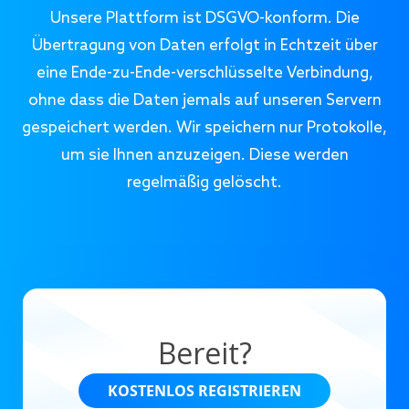
Unsere Plattform ist DSGVO-konform. Die
Übertragung von Daten erfolgt in Echtzeit über
eine Ende-zu-Ende-verschlüsselte Verbindung,
ohne dass die Daten jemals auf unseren Servern
gespeichert werden. Wir speichern nur Protokolle,
um sie Ihnen anzuzeigen. Diese werden
regelmäßig gelöscht.
Bereit?
KOSTENLOS REGISTRIEREN