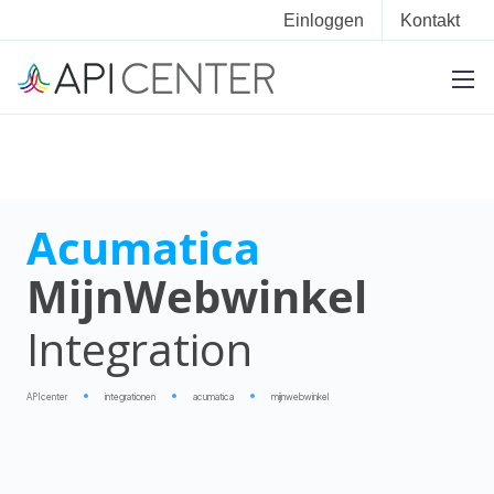
Einloggen
Kontakt
Acumatica
MijnWebwinkel
Integration
APIcenter
integrationen
acumatica
mijnwebwinkel