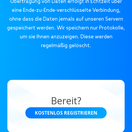
Übertragung von Daten erfolgt in Echtzeit über
eine Ende-zu-Ende-verschlüsselte Verbindung,
ohne dass die Daten jemals auf unseren Servern
gespeichert werden. Wir speichern nur Protokolle,
um sie Ihnen anzuzeigen. Diese werden
regelmäßig gelöscht.
Bereit?
KOSTENLOS REGISTRIEREN