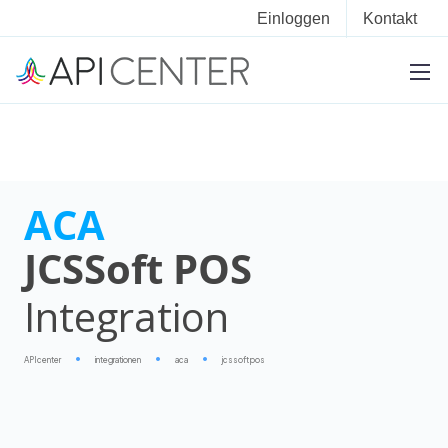
Einloggen
Kontakt
ACA
JCSSoft POS
Integration
APIcenter
integrationen
aca
jcssoft pos