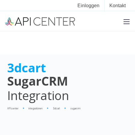
Einloggen
Kontakt
3dcart
SugarCRM
Integration
APIcenter
integrationen
3dcart
sugarcrm