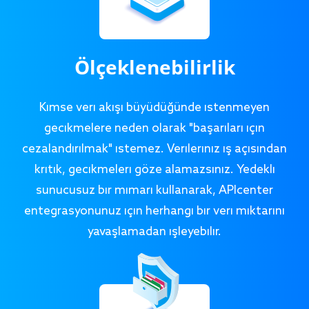
Ölçeklenebilirlik
Kimse veri akışı büyüdüğünde istenmeyen
gecikmelere neden olarak "başarıları için
cezalandırılmak" istemez. Verileriniz iş açısından
kritik, gecikmeleri göze alamazsınız. Yedekli
sunucusuz bir mimari kullanarak, APIcenter
entegrasyonunuz için herhangi bir veri miktarını
yavaşlamadan işleyebilir.