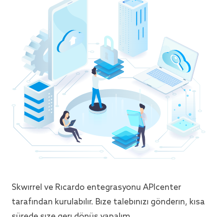
Skwirrel ve Ricardo entegrasyonu APIcenter
tarafından kurulabilir. Bize talebinizi gönderin, kısa
sürede size geri dönüş yapalım.