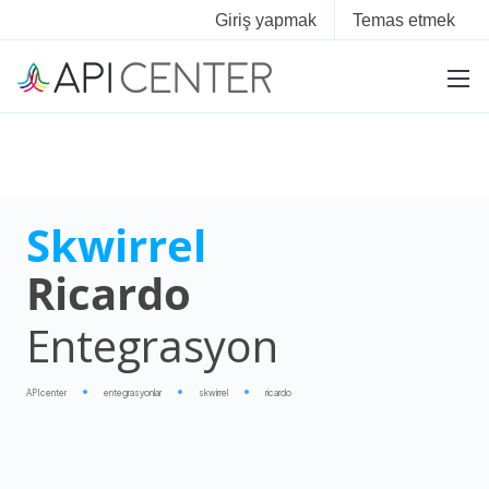
Giriş yapmak
Temas etmek
Skwirrel
Ricardo
Entegrasyon
APIcenter
entegrasyonlar
skwirrel
ricardo