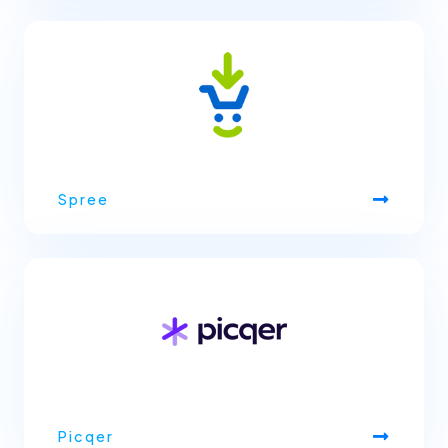
Spree
Picqer