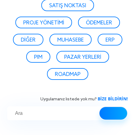
SATIŞ NOKTASI
PROJE YÖNETIMI
ÖDEMELER
DIĞER
MUHASEBE
ERP
PIM
PAZAR YERLERI
ROADMAP
BİZE BİLDİRİN!
Uygulamanız listede yok mu?