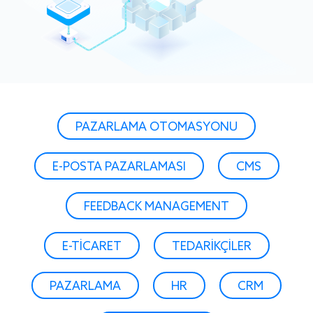
PAZARLAMA OTOMASYONU
E-POSTA PAZARLAMASI
CMS
FEEDBACK MANAGEMENT
E-TICARET
TEDARIKÇILER
PAZARLAMA
HR
CRM