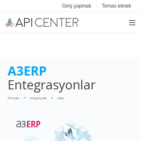
Giriş yapmak
Temas etmek
A3ERP
Entegrasyonlar
APIcenter
entegrasyonlar
a3erp