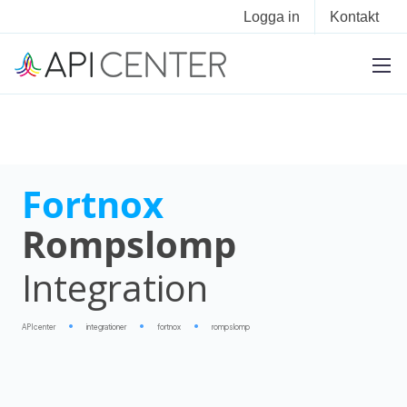
Logga in
Kontakt
Fortnox
Rompslomp
Integration
APIcenter
integrationer
fortnox
rompslomp