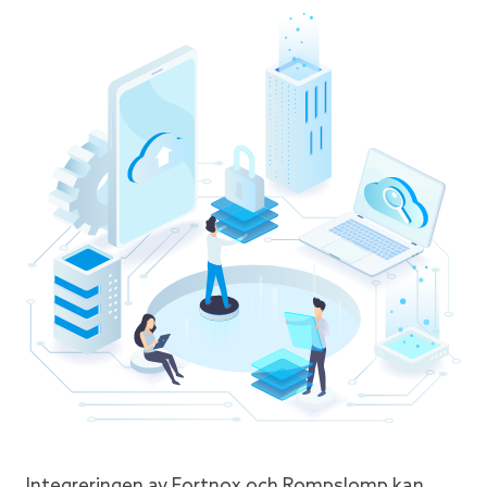
Integreringen av Fortnox och Rompslomp kan