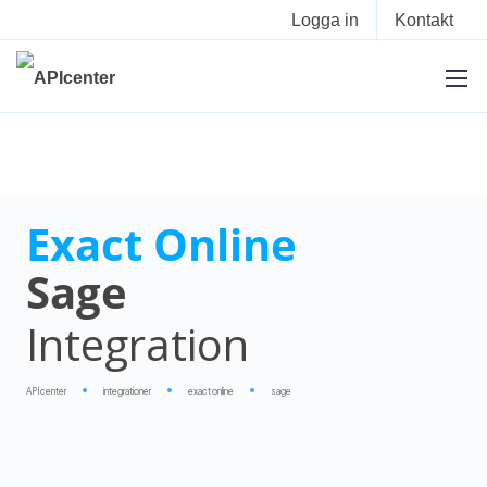
Logga in
Kontakt
Exact Online
Sage
Integration
APIcenter
integrationer
exact online
sage