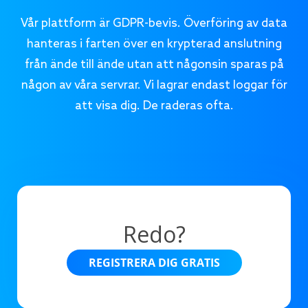
Vår plattform är GDPR-bevis. Överföring av data
hanteras i farten över en krypterad anslutning
från ände till ände utan att någonsin sparas på
någon av våra servrar. Vi lagrar endast loggar för
att visa dig. De raderas ofta.
Redo?
REGISTRERA DIG GRATIS