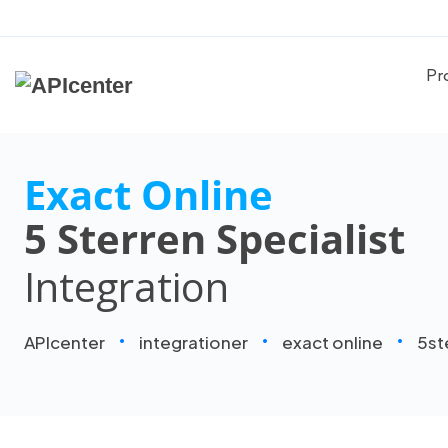
Pr
Exact Online
5 Sterren Specialist
Integration
APIcenter
integrationer
exact online
5st