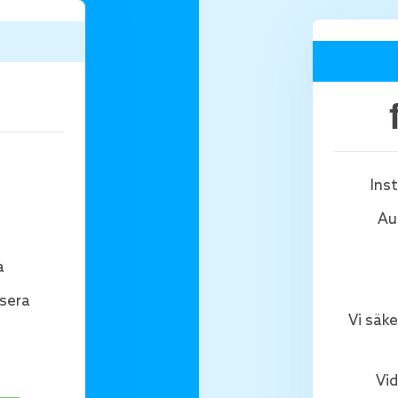
Ins
Au
a
isera
Vi säke
Vi