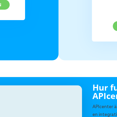
N
Hur f
APIce
APIcenter är
en integrat