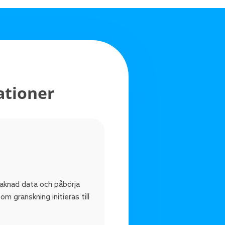
ationer
saknad data och påbörja
 granskning initieras till