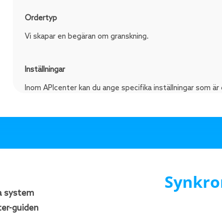
Ordertyp
Vi skapar en begäran om granskning.
Inställningar
Inom APIcenter kan du ange specifika inställningar som är 
applikationer. För en komplett översikt, vänligen kolla do
Standardmässigt erbjuder vi funktionalitet för att skapa s
som betalningsvillkor och metoder.
Datamapper
Synkro
Som standard tillhandahåller APIcenter en kartläggning som
a system
orderinformation till målet. Du kan också göra justeringar s
ter-guiden
Standardfält som är kartlagda är till exempel: