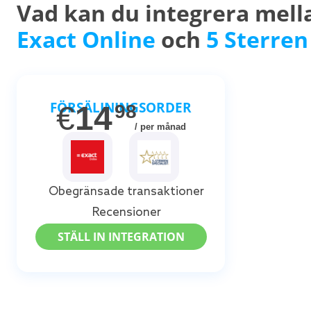
Vad kan du integrera mell
Exact Online
och
5 Sterren
FÖRSÄLJNINGSORDER
€
14
98
/ per månad
Obegränsade transaktioner
Recensioner
STÄLL IN INTEGRATION