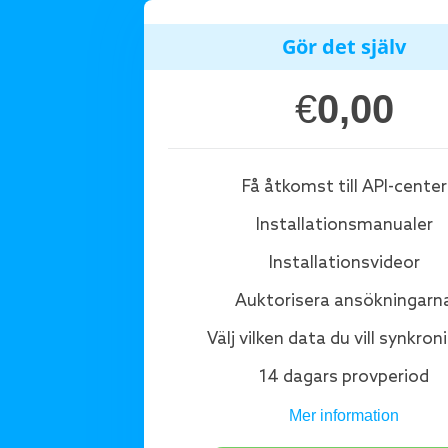
Gör det själv
€
0,00
Få åtkomst till API-center
Installationsmanualer
Installationsvideor
Auktorisera ansökningarn
Välj vilken data du vill synkron
14 dagars provperiod
Mer information