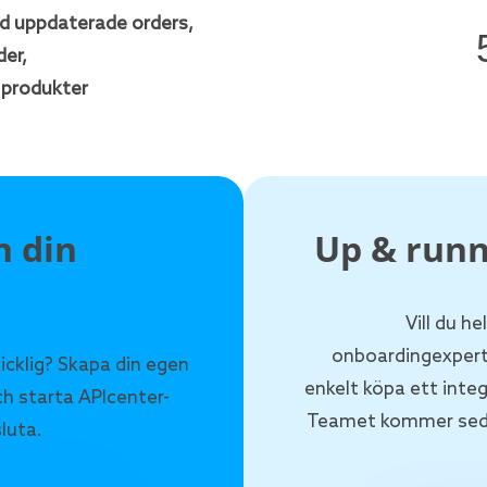
id uppdaterade orders,
der,
Kundens namn
 produkter
Faktureringsadress gata
Nummer
Postnummer
Stad
Land
in din
Up & runn
Fraktadress gata
Nummer
Postnummer
Vill du h
Stad
onboardingexpert
icklig? Skapa din egen
Land
enkelt köpa ett inte
ch starta APIcenter-
SKU/EAN
Teamet kommer sedan 
luta.
Antal
Pris