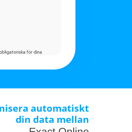
obligatoriska för dina
kumentationen.
pecifika kartläggningar,
nisera automatiskt
 ser till att du kan skicka
din data mellan
jälv.
Exact Online