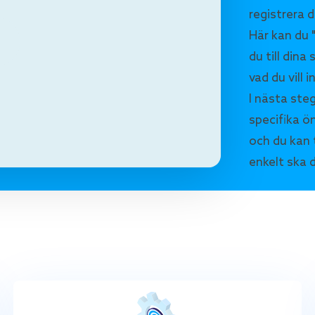
registrera d
Här kan du 
du till din
vad du vill 
I nästa ste
specifika ön
och du kan 
enkelt ska d