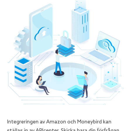
Integreringen av Amazon och Moneybird kan
ställas in av APIcenter. Skicka bara din förfrågan