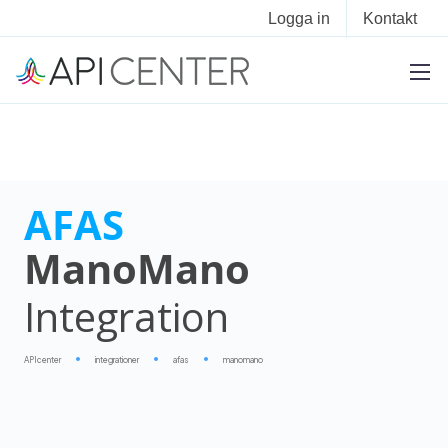
Logga in
Kontakt
AFAS
ManoMano
Integration
APIcenter
integrationer
afas
manomano