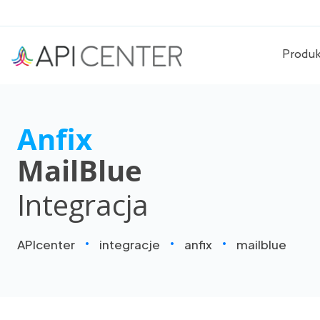
Produ
Anfix
MailBlue
Integracja
APIcenter
integracje
anfix
mailblue