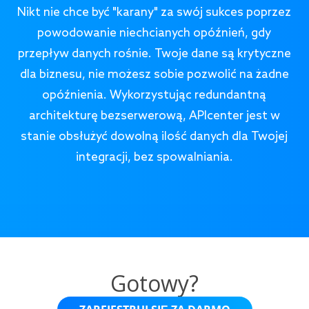
Nikt nie chce być "karany" za swój sukces poprzez
powodowanie niechcianych opóźnień, gdy
przepływ danych rośnie. Twoje dane są krytyczne
dla biznesu, nie możesz sobie pozwolić na żadne
opóźnienia. Wykorzystując redundantną
architekturę bezserwerową, APIcenter jest w
stanie obsłużyć dowolną ilość danych dla Twojej
integracji, bez spowalniania.
Gotowy?