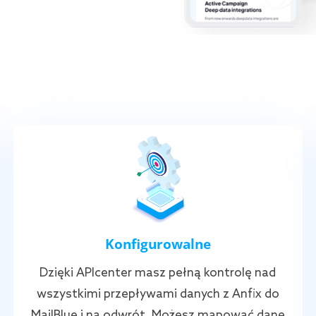
Konfigurowalne
Dzięki APIcenter masz pełną kontrolę nad
wszystkimi przepływami danych z Anfix do
MailBlue i na odwrót. Możesz mapować dane