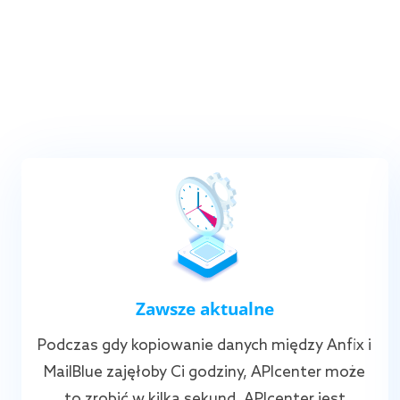
Zawsze aktualne
Podczas gdy kopiowanie danych między Anfix i
MailBlue zajęłoby Ci godziny, APIcenter może
to zrobić w kilka sekund. APIcenter jest