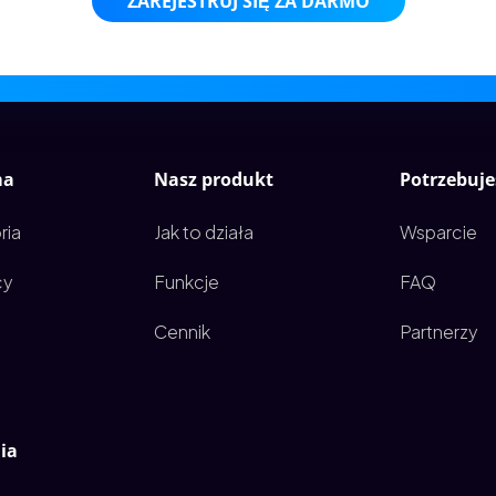
ZAREJESTRUJ SIĘ ZA DARMO
ma
Nasz produkt
Potrzebuj
ria
Jak to działa
Wsparcie
cy
Funkcje
FAQ
Cennik
Partnerzy
ia