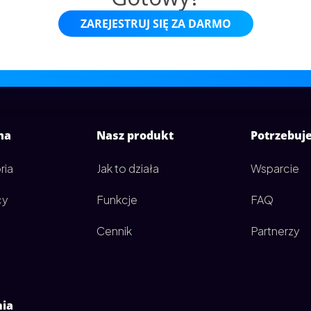
ZAREJESTRUJ SIĘ ZA DARMO
ma
Nasz produkt
Potrzebuj
ria
Jak to działa
Wsparcie
cy
Funkcje
FAQ
Cennik
Partnerzy
nia