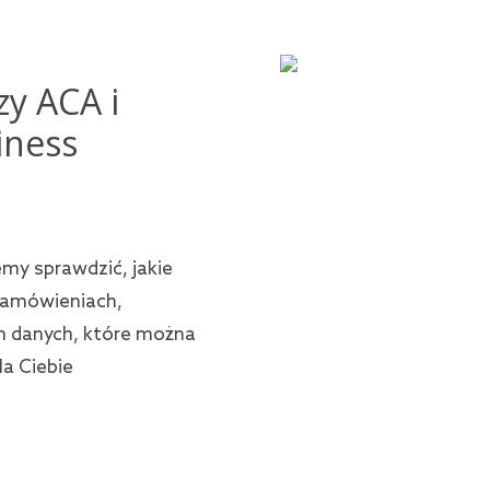
zy ACA i
iness
emy sprawdzić, jakie
zamówieniach,
ch danych, które można
la Ciebie