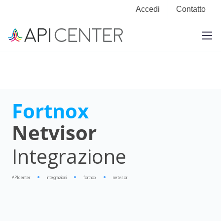
Accedi
Contatto
Fortnox
Netvisor
Integrazione
APIcenter
integrazioni
fortnox
netvisor