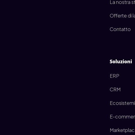
La nostra s
Offerte di 
Contatto
Soluzioni
ERP
CRM
Ecosistemi
E-commer
Marketpla