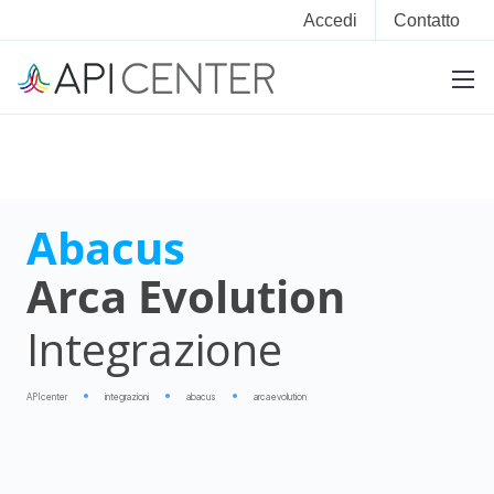
Accedi
Contatto
Abacus
Arca Evolution
Integrazione
APIcenter
integrazioni
abacus
arca evolution