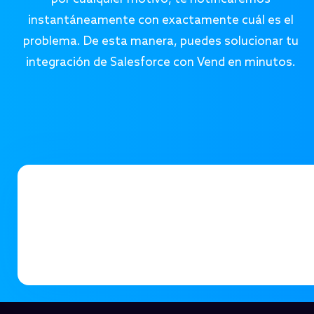
instantáneamente con exactamente cuál es el
problema. De esta manera, puedes solucionar tu
integración de Salesforce con Vend en minutos.