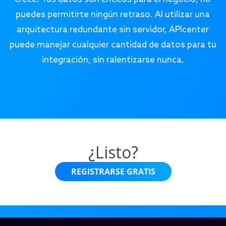
puedes permitirte ningún retraso. Al utilizar una
arquitectura redundante sin servidor, APIcenter
puede manejar cualquier cantidad de datos para tu
integración, sin ralentizarse nunca.
¿Listo?
REGISTRARSE GRATIS