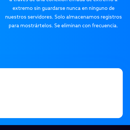
extremo sin guardarse nunca en ninguno de
nuestros servidores. Solo almacenamos registros
para mostrártelos. Se eliminan con frecuencia.