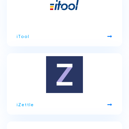
iTool
iZettle