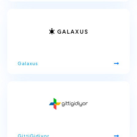
Galaxus
GittiGidiyor