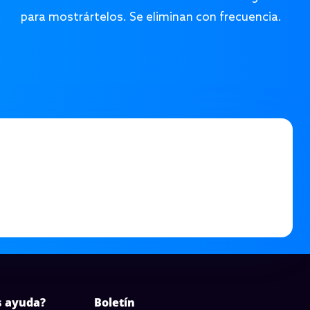
para mostrártelos. Se eliminan con frecuencia.
s ayuda?
Boletín