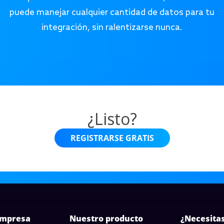
puede manejar cualquier cantidad de datos para tu
integración, sin ralentizarse nunca.
¿Listo?
REGISTRARSE GRATIS
empresa
Nuestro producto
¿Necesita