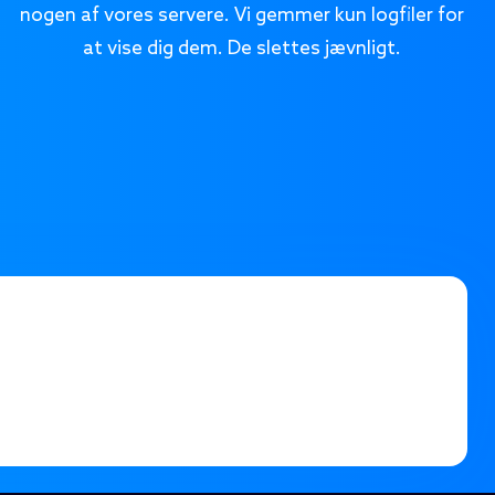
nogen af vores servere. Vi gemmer kun logfiler for
at vise dig dem. De slettes jævnligt.