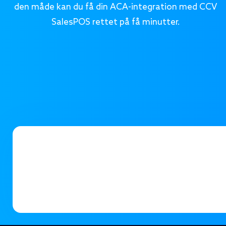
den måde kan du få din ACA-integration med CCV
SalesPOS rettet på få minutter.