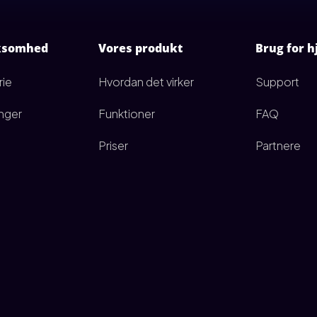
rksomhed
Vores produkt
Brug for h
rie
Hvordan det virker
Support
inger
Funktioner
FAQ
Priser
Partnere