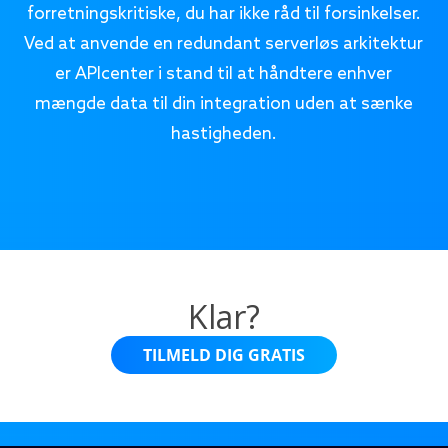
forretningskritiske, du har ikke råd til forsinkelser.
Ved at anvende en redundant serverløs arkitektur
er APIcenter i stand til at håndtere enhver
mængde data til din integration uden at sænke
hastigheden.
Klar?
TILMELD DIG GRATIS