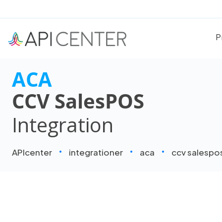
P
ACA
CCV SalesPOS
Integration
APIcenter
integrationer
aca
ccv salespo