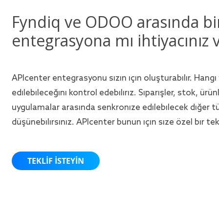
Fyndiq ve ODOO arasında bi
entegrasyona mı ihtiyacınız 
APIcenter entegrasyonu sizin için oluşturabilir. Hangi 
edilebileceğini kontrol edebiliriz. Siparişler, stok, ürün
uygulamalar arasında senkronize edilebilecek diğer t
düşünebilirsiniz. APIcenter bunun için size özel bir tek
TEKLIF ISTEYIN