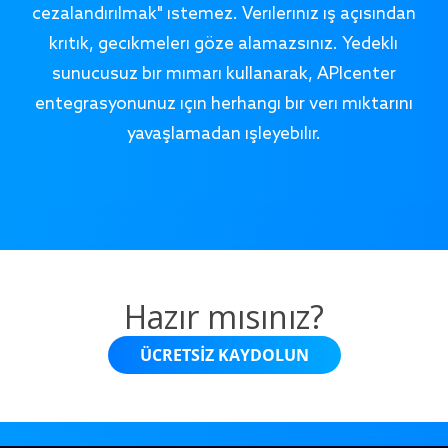
cezalandırılmak" istemez. Verileriniz iş açısından
kritik, gecikmeleri göze alamazsınız. Yedekli
sunucusuz bir mimari kullanarak, APIcenter
entegrasyonunuz için herhangi bir veri miktarını
yavaşlamadan işleyebilir.
Hazır mısınız?
ÜCRETSIZ KAYDOLUN