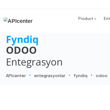
Product
Ent
Fyndiq
ODOO
Entegrasyon
APIcenter
entegrasyonlar
fyndiq
odoo