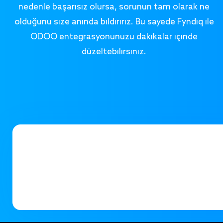
nedenle başarısız olursa, sorunun tam olarak ne
olduğunu size anında bildiririz. Bu sayede Fyndiq ile
ODOO entegrasyonunuzu dakikalar içinde
düzeltebilirsiniz.