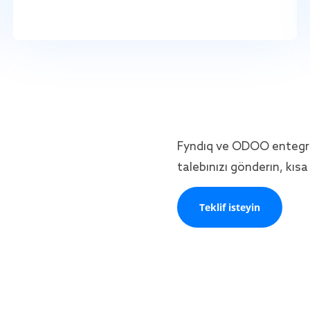
Fyndiq ve ODOO entegras
talebinizi gönderin, kıs
Teklif isteyin