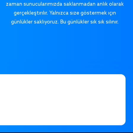
zaman sunucularımızda saklanmadan anlık olarak
gerçekleştirilir. Yalnızca size göstermek için
günlükler saklıyoruz. Bu günlükler sık sık silinir.