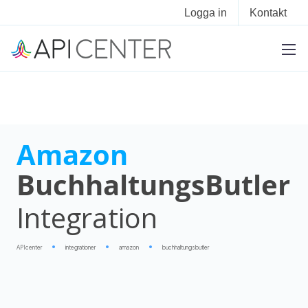
Logga in
Kontakt
Amazon
BuchhaltungsButler
Integration
APIcenter
integrationer
amazon
buchhaltungsbutler