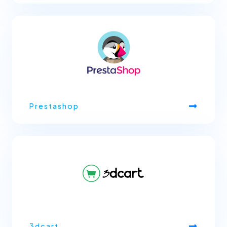
Prestashop
3dcart