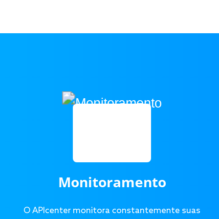
Monitoramento
O APIcenter monitora constantemente suas