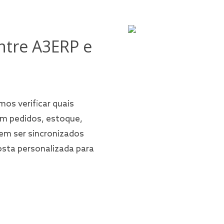
ntre A3ERP e
mos verificar quais
em pedidos, estoque,
em ser sincronizados
osta personalizada para