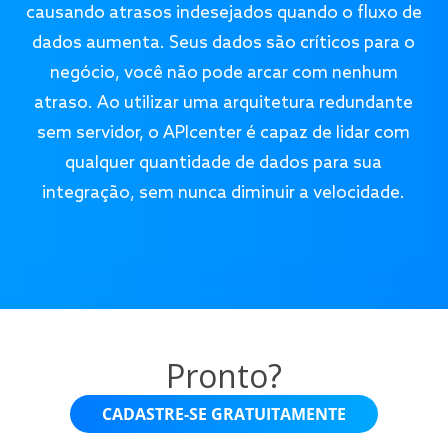
causando atrasos indesejados quando o fluxo de
dados aumenta. Seus dados são críticos para o
negócio, você não pode arcar com nenhum
atraso. Ao utilizar uma arquitetura redundante
sem servidor, o APIcenter é capaz de lidar com
qualquer quantidade de dados para sua
integração, sem nunca diminuir a velocidade.
Pronto?
CADASTRE-SE GRATUITAMENTE