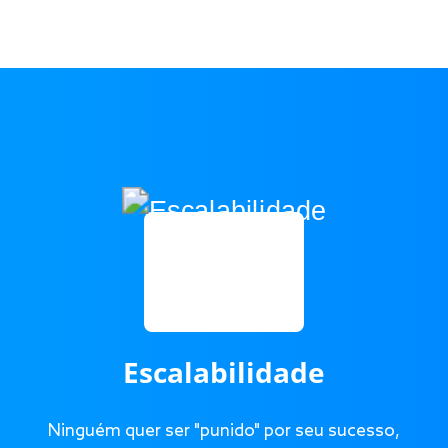
Escalabilidade
Ninguém quer ser "punido" por seu sucesso,