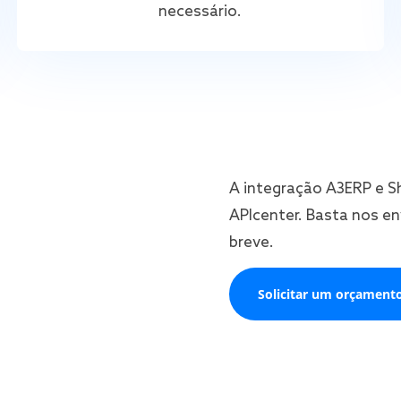
necessário.
A integração A3ERP e S
APIcenter. Basta nos e
breve.
Solicitar um orçament