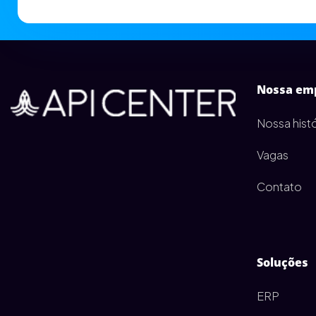
Nossa em
Nossa histó
Vagas
Contato
Soluções
ERP