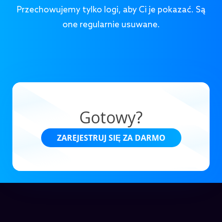
Przechowujemy tylko logi, aby Ci je pokazać. Są
one regularnie usuwane.
Gotowy?
ZAREJESTRUJ SIĘ ZA DARMO