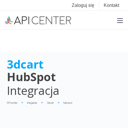
Zaloguj się
Kontakt
3dcart
HubSpot
Integracja
APIcenter
integracje
3dcart
hubspot