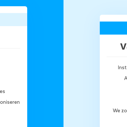
v
Inst
A
ies
roniseren
We zor