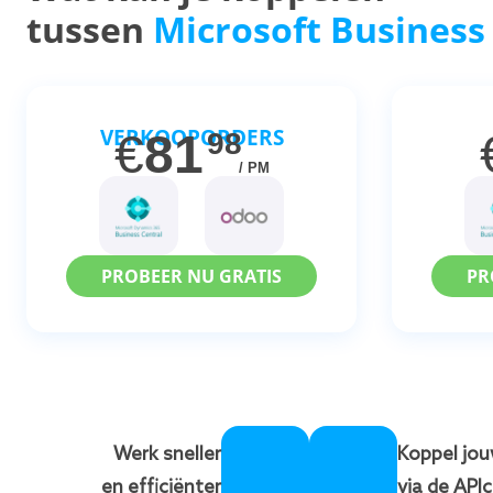
tussen
Microsoft Business
VERKOOPORDERS
€
81
98
/ PM
PROBEER NU GRATIS
PR
Werk sneller
Koppel jo
en efficiënter
via de API