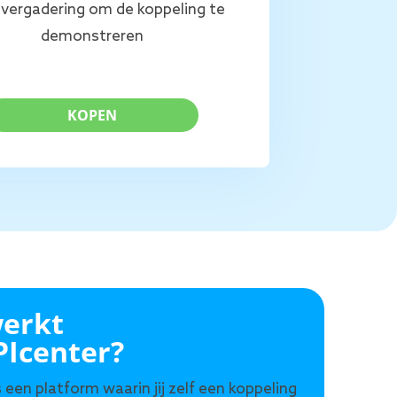
vergadering om de koppeling te
demonstreren
KOPEN
erkt
PIcenter?
 een platform waarin jij zelf een koppeling