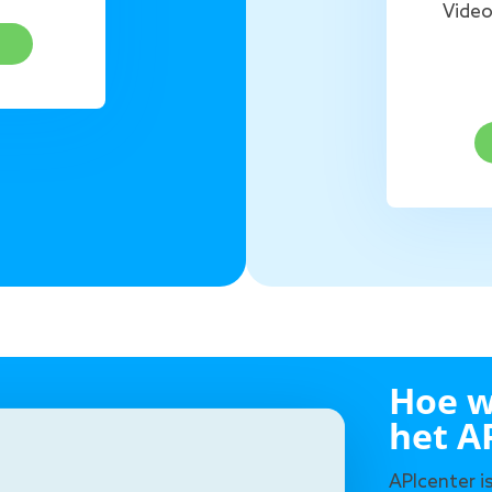
Video
Hoe w
het A
APIcenter is