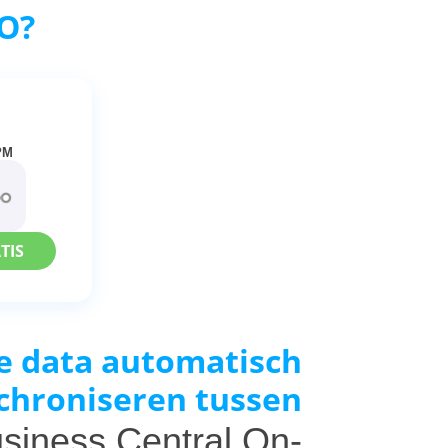
O?
N
PM
TIS
e data automatisch
chroniseren tussen
usiness Central On-