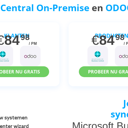
 Central On-Premise
en
ODO
KLANTEN
PRODUCTE
€
84
€
84
98
98
/ PM
/ 
OBEER NU GRATIS
PROBEER NU GRA
J
syn
uw systemen
Microsoft B
center wizard