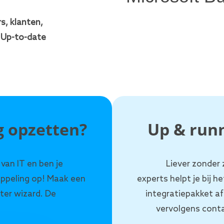
rs, klanten,
 Up-to-date
 opzetten?
Up & runn
 van IT en ben je
Liever zonder
oppeling op! Maak een
experts helpt je bij 
ter wizard. De
integratiepakket a
vervolgens conta