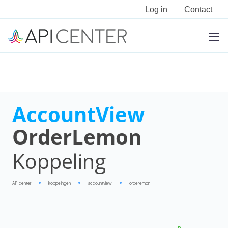
Log in
Contact
AccountView
OrderLemon
Koppeling
APIcenter
koppelingen
accountview
orderlemon