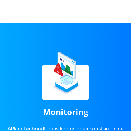
Monitoring
APIcenter houdt jouw koppelingen constant in de