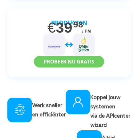
PRODUCTEN
€
39
98
/ PM
PROBEER NU GRATIS
Koppel jouw
Werk sneller
systemen
en efficiënter
via de APIcenter
wizard