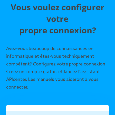
Vous voulez configurer
Champs
Nom/Intitulé
votre
SKU
propre connexion?
Description Longue
Description Courte
Prix HT ou TTC
Avez-vous beaucoup de connaissances en
Quantité
informatique et êtes-vous techniquement
EAN/GTIN
compétent? Configurez votre propre connexion!
Devise
Créez un compte gratuit et lancez l'assistant
APIcenter. Les manuels vous aideront à vous
connecter.