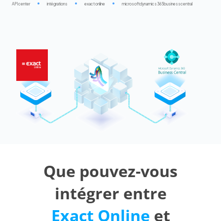
APIcenter
intégrations
exact online
microsoftdynamics365businesscentral
Que pouvez-vous
intégrer entre
Exact Online
et