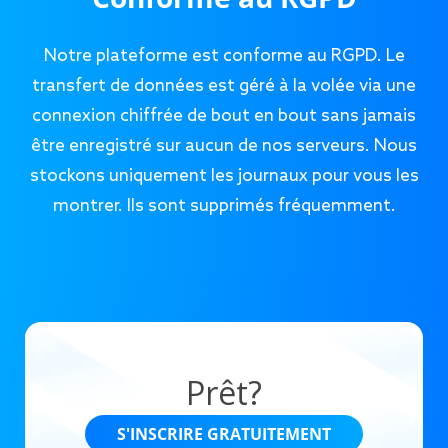
Notre plateforme est conforme au RGPD. Le
transfert de données est géré à la volée via une
connexion chiffrée de bout en bout sans jamais
être enregistré sur aucun de nos serveurs. Nous
stockons uniquement les journaux pour vous les
montrer. Ils sont supprimés fréquemment.
Prêt?
S'INSCRIRE GRATUITEMENT