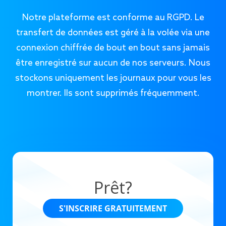
Notre plateforme est conforme au RGPD. Le
transfert de données est géré à la volée via une
connexion chiffrée de bout en bout sans jamais
être enregistré sur aucun de nos serveurs. Nous
stockons uniquement les journaux pour vous les
montrer. Ils sont supprimés fréquemment.
Prêt?
S'INSCRIRE GRATUITEMENT