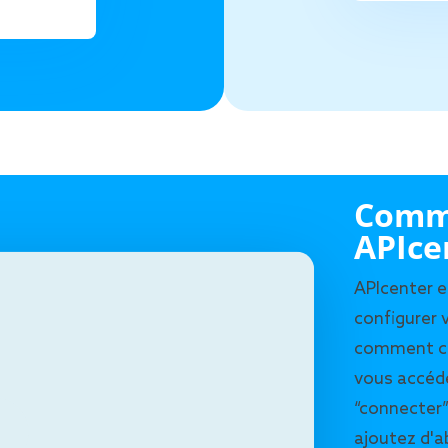
Comme
APIce
APIcenter 
configurer 
comment cel
vous accéde
“connecter”
ajoutez d'a