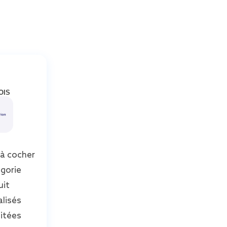
OIS
 à cocher
gorie
uit
lisés
mitées