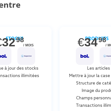
entre
STOCKS
PRODUITS
€
32
€
34
98
98
/ MOIS
/ M
se à jour des stocks
Les articles
nsactions illimitées
Mettre à jour la case
Structure de caté
Image du prod
Champs personna
Transactions illi