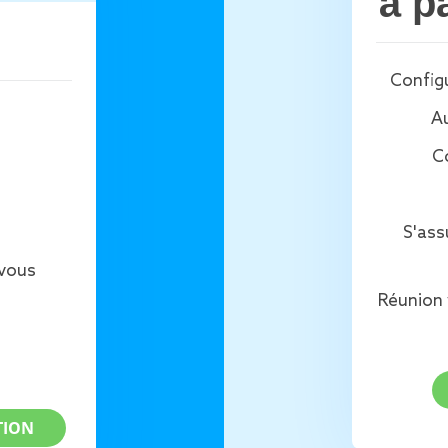
à p
Configu
Au
Co
S'ass
 vous
Réunion 
TION