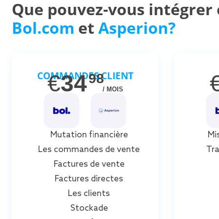
Que pouvez-vous intégrer 
Bol.com
et
Asperion?
COMMANDES CLIENT
€
34
98
/ MOIS
Mutation financière
Mi
Les commandes de vente
Tra
Factures de vente
Factures directes
Les clients
Stockade