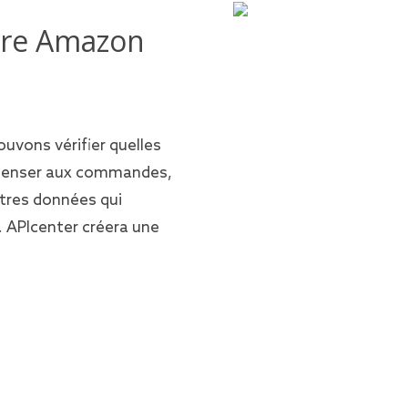
ntre Amazon
ouvons vérifier quelles
 penser aux commandes,
utres données qui
. APIcenter créera une