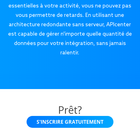
essentielles à votre activité, vous ne pouvez pas
vous permettre de retards. En utilisant une
architecture redondante sans serveur, APIcenter
est capable de gérer n'importe quelle quantité de
données pour votre intégration, sans jamais
ralentir.
Prêt?
S'INSCRIRE GRATUITEMENT