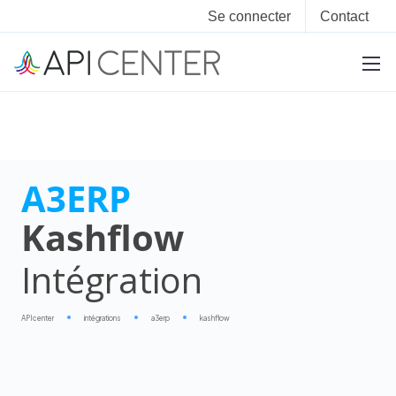
Se connecter
Contact
A3ERP
Kashflow
Intégration
APIcenter
intégrations
a3erp
kashflow