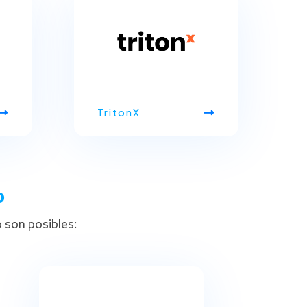
TritonX
o
o son posibles: