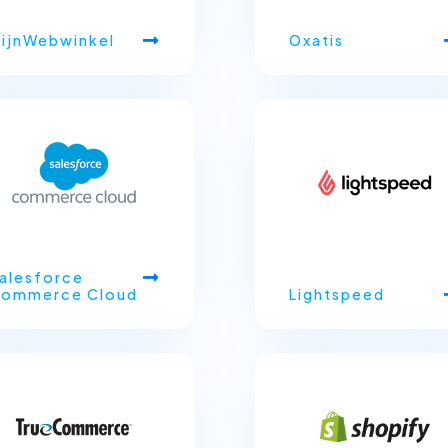
ijnWebwinkel
Oxatis
alesforce
ommerce Cloud
Lightspeed