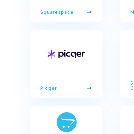
Squarespace
M
S
Picqer
C