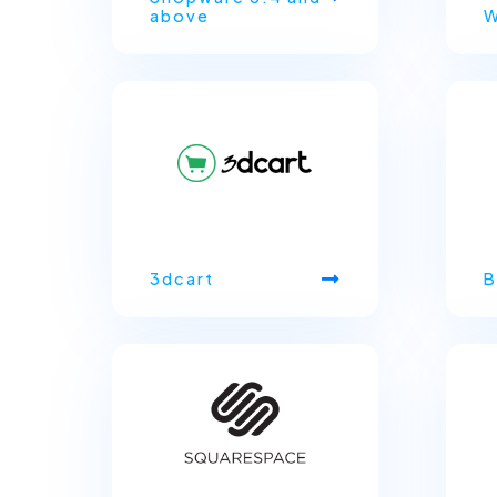
above
W
3dcart
B