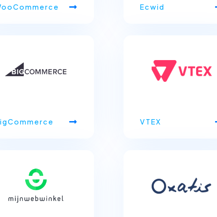
ooCommerce
Ecwid
igCommerce
VTEX