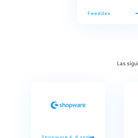
Feeddex
Las sigu
Shopware 6.4 and