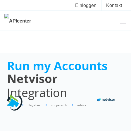
Einloggen
Kontakt
Run my Accounts
Netvisor
Integration
APIcenter
integrationen
runmyaccounts
netvisor